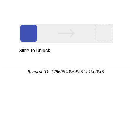
网站首页
水泥房
应对老龄化 科技如何“适老”
所属分类：时事聚焦 发布时间： 2021-05-26 作者：admin
“科技适老的真正挑战不在于技术上的壁垒，而在于我们
的思维方式究竟是在‘科技适老’还是‘老适科技’？”
---------------
在医院的自动取号机前无所适从；去超市买东西拿着钱
却付不了，因为店家都用网上支付……这是如今很多老
人遇到的尴尬：不会手机支付，不会使用小程序，不会
调出健康码……智能技术的迅猛发展和快速应用，反而