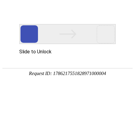
网站首页
水泥房
成功案例
水泥房宿舍楼
所属分类：成功案例 发布时间： 2021-05-13 作者：admin
大荔水泥房
水泥别墅房