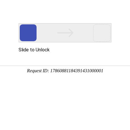
业务中心
成功案例
资质证书
新闻资
你知道水泥房的材料差别有哪些吗
所属分类：公司新闻 发布时间： 2021-05-13 作者：admi
水泥活动房价格
的材料差别有哪些吗？如果你不知道，让